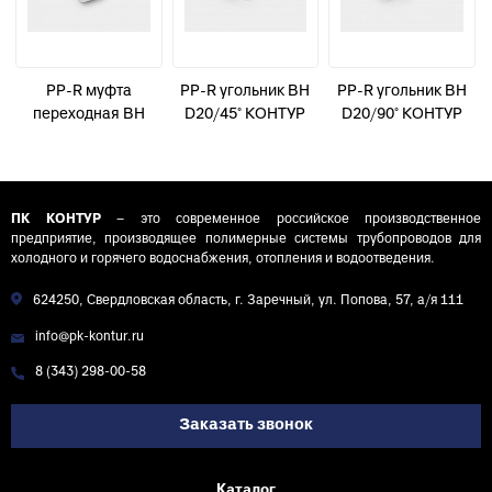
PP-R муфта
PP-R угольник ВН
PP-R угольник ВН
переходная ВН
D20/45° КОНТУР
D20/90° КОНТУР
D90-75
ПК КОНТУР
– это современное российское производственное
предприятие, производящее полимерные системы трубопроводов для
холодного и горячего водоснабжения, отопления и водоотведения.
624250, Свердловская область, г. Заречный, ул. Попова, 57, а/я 111
info@pk-kontur.ru
8 (343) 298-00-58
Заказать звонок
Каталог