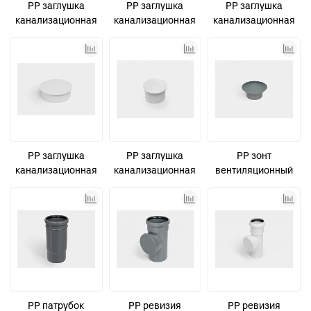
PP заглушка
PP заглушка
PP заглушка
канализационная
канализационная
канализационная
D110 СТАНДАРТ
D32 СТАНДАРТ
D50 СТАНДАРТ
КОНТУР
КОНТУР
PP заглушка
PP заглушка
PP зонт
канализационная
канализационная
вентиляционный
малошумная D110
малошумная D50
канализационный
УЮТ КОНТУР
УЮТ КОНТУР
D50 СТАНДАРТ
PP патрубок
PP ревизия
PP ревизия