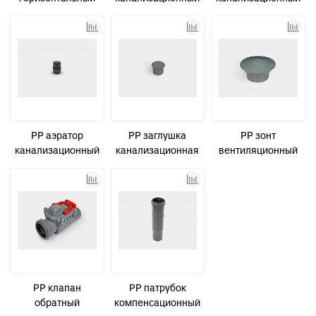
канализационный
D110 СТАНДАРТ
D50 СТАНДАРТ
D50 с
КОНТУР
гидрозатвором и
решеткой из
нержавеющей
стали СТАНДАРТ
PP аэратор
PP заглушка
PP зонт
канализационный
канализационная
вентиляционный
D50 СТАНДАРТ
D40 СТАНДАРТ
канализационный
КОНТУР
D110 СТАНДАРТ
PP клапан
PP патрубок
обратный
компенсационный