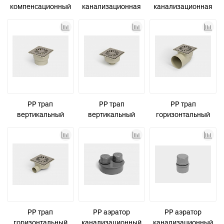
компенсационный
канализационная
канализационная
канализационный
D110 СТАНДАРТ
малошумная D50
D110 СТАНДАРТ
КОНТУР
УЮТ
КОНТУР
PP трап
PP трап
PP трап
вертикальный
вертикальный
горизонтальный
канализационный
канализационный
канализационный
D110 с
D50 с
D110 с
гидрозатвором и
гидрозатвором и
гидрозатвором и
решеткой из
решеткой из
решеткой из
нержавеющей
нержавеющей
нержавеющей
стали СТАНДАРТ
стали СТАНДАРТ
стали СТАНДАРТ
PP трап
PP аэратор
PP аэратор
горизонтальный
канализационный
канализационный