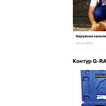
разъемные
О
в
Угольники
полипропиленовые
К
к
Угольники
полипропиленовые
С
комбинированные
в
Наружная канал
Тройники полипропиленовые
П
24.11.2023
к
Тройники полипропиленовые
комбинированные
М
к
Фитинги полипропиленовые
Контур G-R
специальные
С
н
Полипропиленовые шаровые
краны
О
к
Полипропиленовые шаровые
краны комбинированные
Т
к
Полипропиленовая запорная
арматура для радиаторов
К