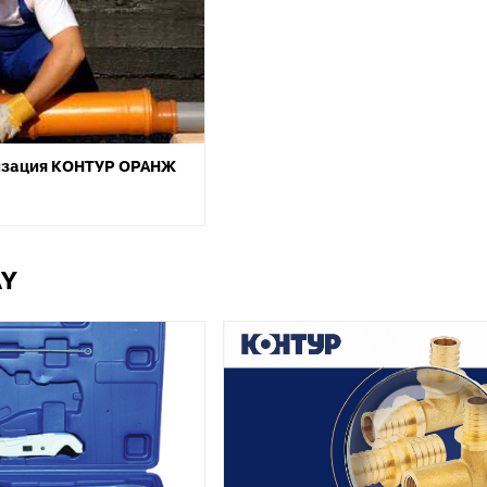
Тройники для PE
тводы с выходом для
Специальные фит
нутренней канализации
PEX, PERT
рестовины для внутренней
Комплектующие д
анализации
пола
пециальные фитинги для
нутренней канализации
изация КОНТУР ОРАНЖ
ереходы для внутренней
анализации
уфты для наружной
анализации
AY
пециальные фитинги для
аружной канализации
тводы для наружной
анализации
ройники для наружной
анализации
рестовины для внешней