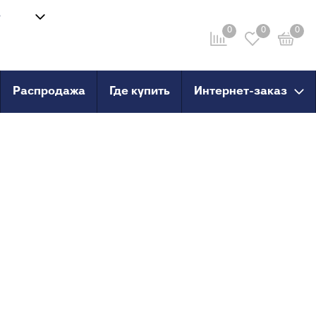
8
Войти
-58
0
0
0
Личный кабинет
ru
Распродажа
Где купить
Интернет-заказ
провод
Инструмент
анные
Сварочные аппараты и
комплектующие
о пола
Ножницы для труб
Инструмент для сшитого
PERT
полиэтилена
PERT с
X, PERT
X, PERT с