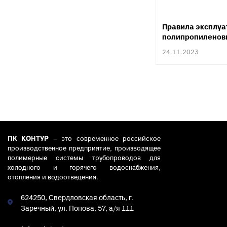
Правила эксплуа
полипропиленовы
24.11.2023
ПК КОНТУР
– это современное российское
производственное предприятие, производящее
полимерные системы трубопроводов для
холодного и горячего водоснабжения,
отопления и водоотведения.
624250, Свердловская область, г.
Заречный, ул. Попова, 57, а/я 111