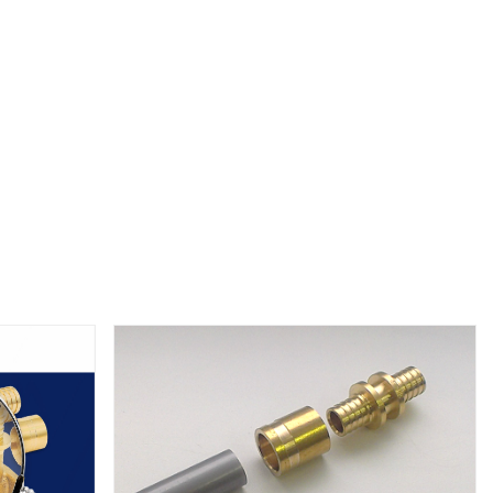
X, PERT
инги для
ля теплого