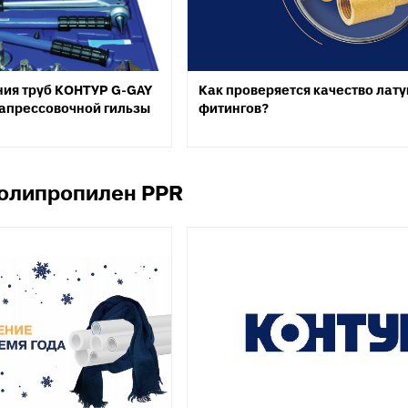
анализации
атериалы для монтажа
анализации
ия труб КОНТУР G-GAY
Как проверяется качество лат
апрессовочной гильзы
фитингов?
олипропилен PPR