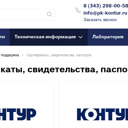
8 (343) 298-00-5
8 (343) 298-00
info@pk-kontur.ru
Заказать звонок
info@pk-kontur.
ти
Техническая информация
Лаборатория
С 8:30 до 17:30
анализация
Гибкий трубо
info@pk-kontur.ru
я поддержка
Сертификаты, свидетельства, паспорта
рубы для внутренней
Трубы гофриров
анализации
каты, свидетельства, паспо
Трубы для теплог
рубы для наружной
Трубы PEX, PERT
анализации
Муфты для PEX, 
уфты для внутренней
Муфты для PEX, 
анализации
резьбой
ройники для внутренней
Угольники для PE
анализации
Угольники для PE
тводы для внутренней
резьбой
анализации