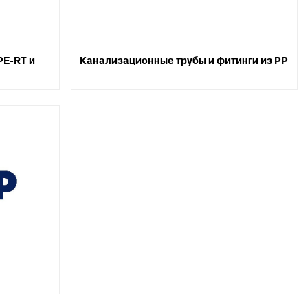
X, PERT
инги для
PE-RT и
Канализационные трубы и фитинги из PP
ля теплого