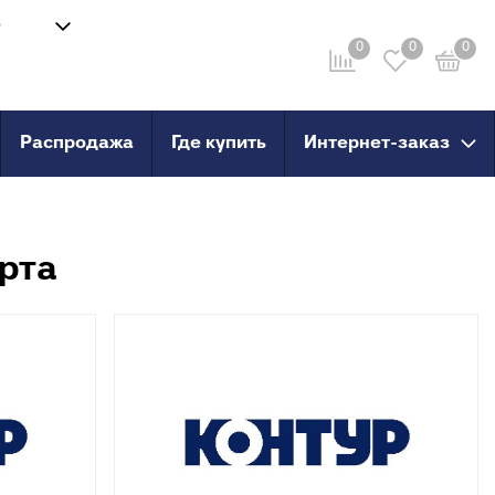
8
Войти
-58
0
0
0
Личный кабинет
ru
Распродажа
Где купить
Интернет-заказ
провод
Инструмент
анные
Сварочные аппараты и
комплектующие
рта
о пола
Ножницы для труб
Инструмент для сшитого
PERT
полиэтилена
PERT с
X, PERT
X, PERT с