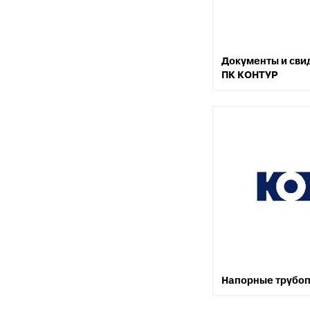
разъемные
О
в
Угольники
полипропиленовые
К
Документы и сви
к
Угольники
ПК КОНТУР
полипропиленовые
С
комбинированные
в
Тройники полипропиленовые
П
к
Тройники полипропиленовые
комбинированные
М
к
Фитинги полипропиленовые
специальные
С
н
Полипропиленовые шаровые
краны
О
к
Полипропиленовые шаровые
краны комбинированные
Т
к
Полипропиленовая запорная
Напорные трубоп
арматура для радиаторов
К