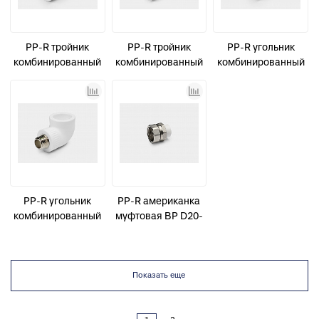
PP-R тройник
PP-R тройник
PP-R угольник
комбинированный
комбинированный
комбинированный
ВР D32-1" КОНТУР
НР D32-1" КОНТУР
ВР D32-1" КОНТУР
PP-R угольник
PP-R американка
комбинированный
муфтовая ВР D20-
НР D32-1" КОНТУР
1" КОНТУР
Показать еще