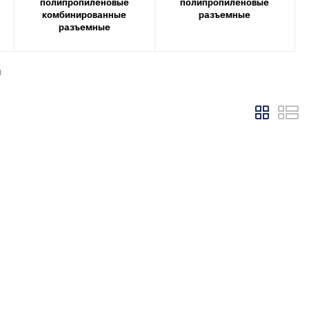
полипропиленовые
полипропиленовые
X, PERT
комбинированные
разъемные
инги для
разъемные
ля теплого
и