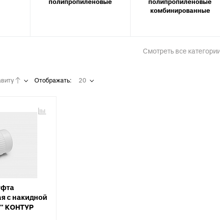
полипропиленовые
полипропиленовые
Тройники для PE
тводы с выходом для
комбинированные
Специальные фит
нутренней канализации
PEX, PERT
рестовины для внутренней
Комплектующие д
анализации
Смотреть все категори
пола
пециальные фитинги для
нутренней канализации
виту ↑
Отображать:
20
ереходы для внутренней
анализации
уфты для наружной
анализации
пециальные фитинги для
аружной канализации
тводы для наружной
анализации
ройники для наружной
уфта
анализации
я с накидной
1" КОНТУР
рестовины для внешней