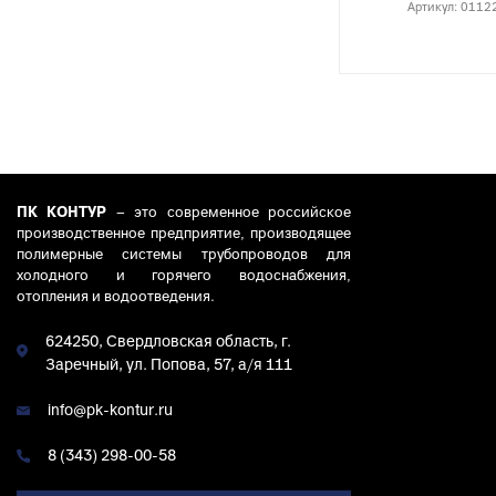
к
Вентиля полипропиленовые
Артикул:
0112
М
к
Крепеж
Хомуты металлические
ПК КОНТУР
– это современное российское
производственное предприятие, производящее
полимерные системы трубопроводов для
холодного и горячего водоснабжения,
отопления и водоотведения.
624250, Свердловская область, г.
Заречный, ул. Попова, 57, а/я 111
info@pk-kontur.ru
8 (343) 298-00-58