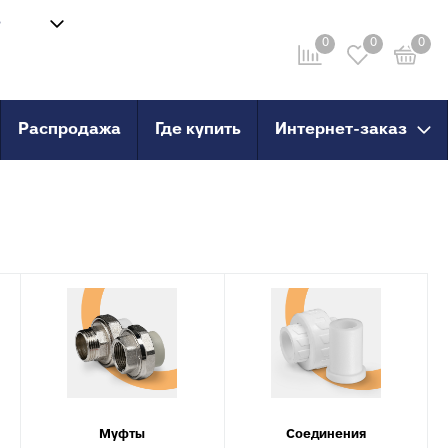
8
Войти
-58
0
0
0
Личный кабинет
ru
Распродажа
Где купить
Интернет-заказ
провод
Инструмент
анные
Сварочные аппараты и
комплектующие
о пола
Ножницы для труб
Инструмент для сшитого
PERT
полиэтилена
PERT с
X, PERT
X, PERT с
Муфты
Соединения