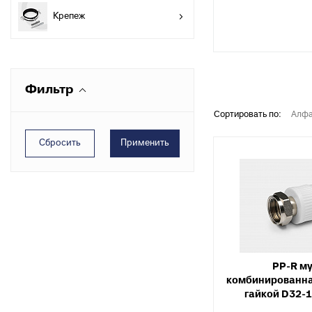
разъемные
О
Крепеж
в
Угольники
полипропиленовые
К
к
Угольники
полипропиленовые
С
Фильтр
комбинированные
в
Сортировать по:
Алфа
Тройники полипропиленовые
П
к
Тройники полипропиленовые
комбинированные
М
к
Фитинги полипропиленовые
специальные
С
н
Полипропиленовые шаровые
краны
О
к
Полипропиленовые шаровые
краны комбинированные
Т
PP-R м
к
Полипропиленовая запорная
комбинированна
арматура для радиаторов
гайкой D32-
К