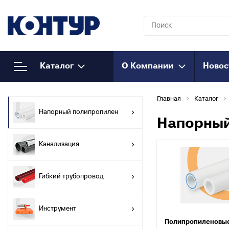
Каталог
О Компании
Новос
Напорный
К
Главная
Каталог
полипропилен
Т
Напорный полипропилен
к
Полипропиленовые трубы
Напорный
Т
Муфты полипропиленовые
Канализация
к
Муфты полипропиленовые
М
комбинированные
к
Муфты полипропиленовые
Гибкий трубопровод
Т
комбинированные
к
разъемные
Инструмент
О
Соединения
Полипропиленовые
к
полипропиленовые