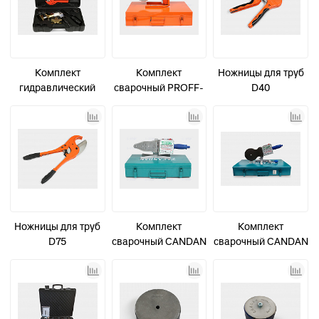
Комплект
Комплект
Ножницы для труб
гидравлический
сварочный PROFF-
D40
"Пресс-тиски" для
Z 110 плоский
надвижных гильз
насадки 75-110 с
16-32 мм
цифр. управлением
Ножницы для труб
Комплект
Комплект
D75
сварочный CANDAN
сварочный CANDAN
CM-03 20-40
CM-04 50-75