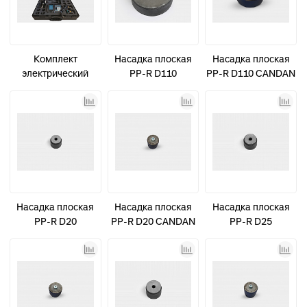
Комплект
Насадка плоская
Насадка плоская
электрический
PP-R D110
PP-R D110 CANDAN
"Пресс-тиски" для
синяя
надвижных гильз
16-32 мм
Насадка плоская
Насадка плоская
Насадка плоская
PP-R D20
PP-R D20 CANDAN
PP-R D25
синяя