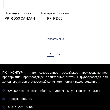
Насадка плоская
Насадка плоская
PP-R D50 CANDAN
PP-R D63
синяя
Показать еще
1
2
ПК КОНТУР
– это современное российское производственное
предприятие, производящее полимерные системы трубопроводов для
холодного и горячего водоснабжения, отопления и водоотведения.
624250, Свердловская область, г. Заречный, ул. Попова, 57, а/я 111
info@pk-kontur.ru
8 (343) 298-00-58