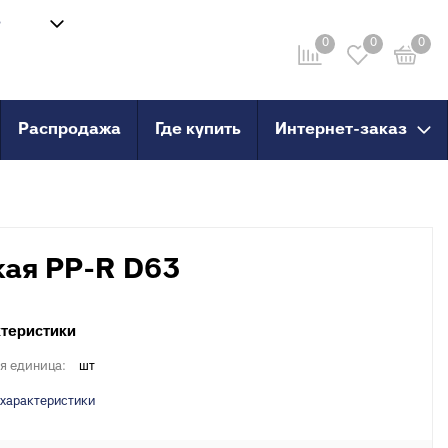
8
Войти
-58
0
0
0
Личный кабинет
ru
Распродажа
Где купить
Интернет-заказ
провод
Инструмент
анные
Сварочные аппараты и
комплектующие
о пола
Ножницы для труб
кая PP-R D63
Инструмент для сшитого
PERT
полиэтилена
PERT с
теристики
я единица:
шт
X, PERT
 характеристики
X, PERT с