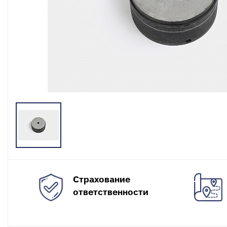
разъемные
О
в
Угольники
полипропиленовые
К
к
Угольники
полипропиленовые
С
комбинированные
в
Тройники полипропиленовые
П
к
Тройники полипропиленовые
комбинированные
М
к
Фитинги полипропиленовые
специальные
С
н
Полипропиленовые шаровые
краны
О
к
Полипропиленовые шаровые
Страхование
краны комбинированные
Т
ответственности
к
Полипропиленовая запорная
арматура для радиаторов
К