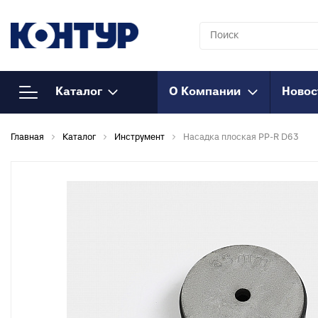
Каталог
О Компании
Новос
Напорный
К
Главная
Каталог
Инструмент
Насадка плоская PP-R D63
полипропилен
Т
к
Полипропиленовые трубы
Т
Муфты полипропиленовые
к
Муфты полипропиленовые
М
комбинированные
к
Муфты полипропиленовые
Т
комбинированные
к
разъемные
О
Соединения
к
полипропиленовые