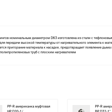
анализации
атериалы для монтажа
анализации
итингов номинальным диаметром D63 изготовлена из стали с тефлонов
б для передачи высокой температуры от нагревательного элемента к ма
ся пригорание материала к насадке, предотвращает появление дыма в
 полипропиленовых труб с плоским нагревателем
PP-R американка муфтовая
PP-R амер
НР D20-1/...
ВР D32-1"..