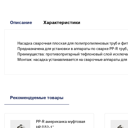
к
Вентиля полипропиленовые
М
к
Описание
Характеристики
Крепеж
Хомуты металлические
Насадка сварочная плоская для полипропиленовых труб и ф
Предназначена для установки в аппараты по сварке PP-R тру
Преимущества: противопригарный тефлоновый слой исключает
Монтаж: насадка устанавливается на сварочные аппараты для
Рекомендуемые товары
PP-R американка муфтовая
НР D32-1"...