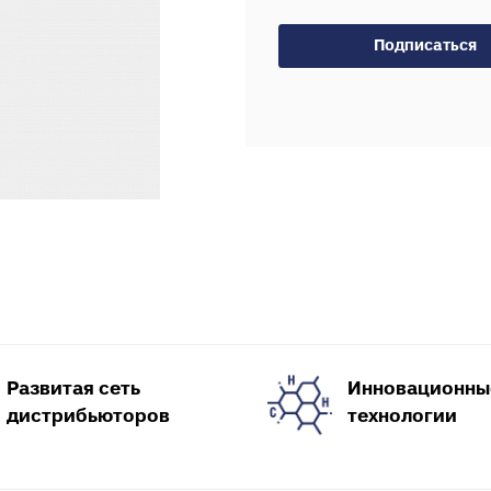
Тройники для PE
тводы с выходом для
Специальные фит
нутренней канализации
Подписаться
PEX, PERT
рестовины для внутренней
Комплектующие д
анализации
пола
пециальные фитинги для
нутренней канализации
ереходы для внутренней
анализации
уфты для наружной
анализации
пециальные фитинги для
аружной канализации
тводы для наружной
анализации
Развитая сеть
Инновационны
ройники для наружной
дистрибьюторов
технологии
анализации
рестовины для внешней