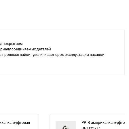
ым покрытием
териалу соединяемых деталей
 процессе пайки, увеличивает срок эксплуатации насадки
иканка муфтовая
PP-R американка муфтова
.
ВР D25-3/...