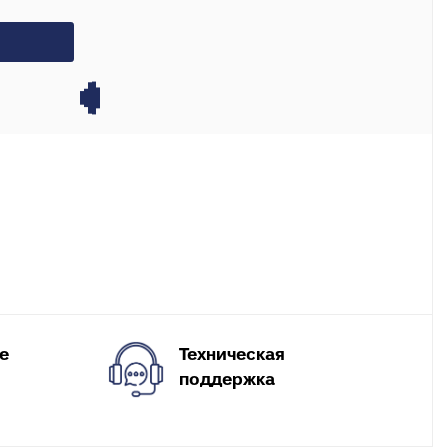
X, PERT
инги для
ля теплого
Техническая
е
поддержка