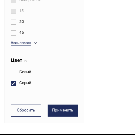
к
Поворотный
Вентиля полипропиленовые
М
15
к
30
Крепеж
45
Хомуты металлические
Весь список
Цвет
Белый
Серый