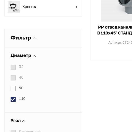
разъемные
О
Крепеж
в
Угольники
полипропиленовые
К
к
PP отвод кана
Угольники
D110х45° СТАН
полипропиленовые
С
Фильтр
комбинированные
в
Артикул:
0724
Тройники полипропиленовые
П
Диаметр
к
Тройники полипропиленовые
комбинированные
М
32
к
Фитинги полипропиленовые
40
специальные
С
н
Полипропиленовые шаровые
50
краны
О
110
к
Полипропиленовые шаровые
краны комбинированные
Т
к
Полипропиленовая запорная
Угол
арматура для радиаторов
К