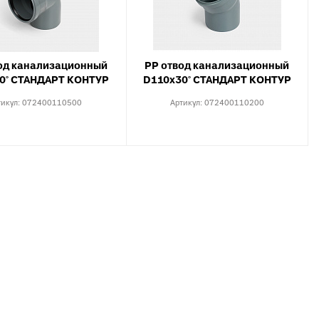
X, PERT
инги для
ля теплого
од канализационный
PP отвод канализационный
0° СТАНДАРТ КОНТУР
D110х30° СТАНДАРТ КОНТУР
тикул:
072400110500
Артикул:
072400110200