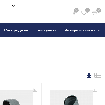
8
Войти
-58
0
0
0
Личный кабинет
ru
Распродажа
Где купить
Интернет-заказ
провод
Инструмент
анные
Сварочные аппараты и
комплектующие
о пола
Ножницы для труб
Инструмент для сшитого
PERT
полиэтилена
PERT с
X, PERT
X, PERT с