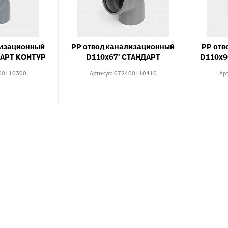
Тройники для PE
тводы с выходом для
Специальные фит
нутренней канализации
PEX, PERT
рестовины для внутренней
Комплектующие д
анализации
лизационный
PP отвод канализационный
PP отв
пола
ДАРТ КОНТУР
D110х67° СТАНДАРТ
D110х9
пециальные фитинги для
нутренней канализации
00110300
Артикул:
072400110410
Ар
ереходы для внутренней
анализации
уфты для наружной
анализации
пециальные фитинги для
аружной канализации
тводы для наружной
анализации
ройники для наружной
анализации
рестовины для внешней