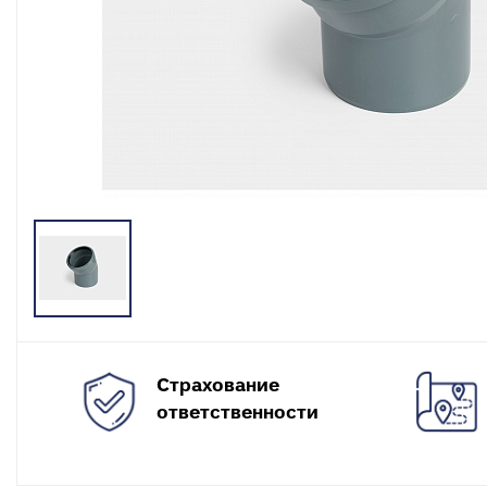
разъемные
О
в
Угольники
полипропиленовые
К
к
Угольники
полипропиленовые
С
комбинированные
в
Тройники полипропиленовые
П
к
Тройники полипропиленовые
комбинированные
М
к
Фитинги полипропиленовые
специальные
С
н
Полипропиленовые шаровые
краны
О
к
Полипропиленовые шаровые
Страхование
краны комбинированные
Т
ответственности
к
Полипропиленовая запорная
арматура для радиаторов
К