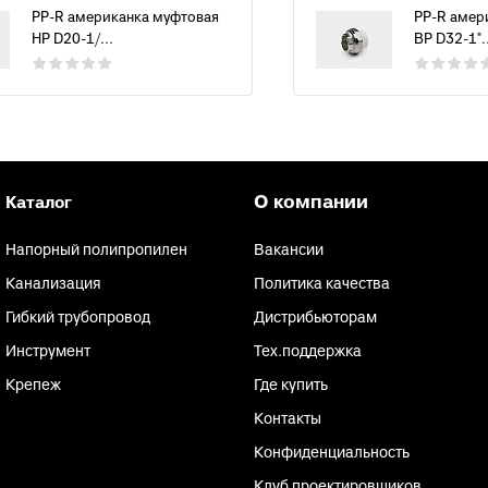
PP-R американка муфтовая
PP-R амер
НР D20-1/...
ВР D32-1"..
О компании
Каталог
Напорный полипропилен
Вакансии
Канализация
Политика качества
Гибкий трубопровод
Дистрибьюторам
Инструмент
Тех.поддержка
Крепеж
Где купить
Контакты
Конфиденциальность
Клуб проектировщиков