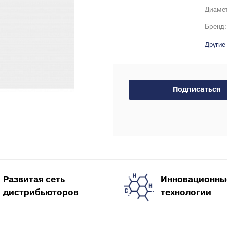
Тройники для PE
тводы с выходом для
Диаме
Специальные фит
нутренней канализации
Бренд:
PEX, PERT
рестовины для внутренней
Другие
Комплектующие д
анализации
пола
пециальные фитинги для
нутренней канализации
ереходы для внутренней
Подписаться
анализации
уфты для наружной
анализации
пециальные фитинги для
аружной канализации
тводы для наружной
анализации
Развитая сеть
Инновационны
ройники для наружной
дистрибьюторов
технологии
анализации
рестовины для внешней