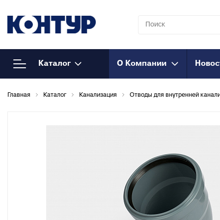
Каталог
О Компании
Новос
Напорный
К
Главная
Каталог
Канализация
Отводы для внутренней канал
полипропилен
Т
к
Полипропиленовые трубы
Т
Муфты полипропиленовые
к
Муфты полипропиленовые
М
комбинированные
к
Муфты полипропиленовые
Т
комбинированные
к
разъемные
О
Соединения
к
полипропиленовые