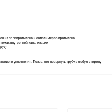
анализации
атериалы для монтажа
анализации
ен из полипропилена и сополимеров пропилена
стемах внутренней канализации
80°С
кового уплотнения. Позволяет повернуть трубу в любую сторону