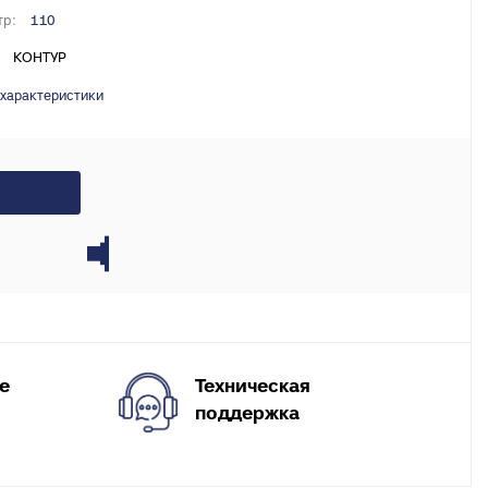
X, PERT
тр:
110
инги для
КОНТУР
 характеристики
ля теплого
Техническая
е
поддержка