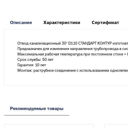
к
Вентиля полипропиленовые
М
к
Описание
Характеристики
Сертификат
Крепеж
Хомуты металлические
Отвод канализационный 30° D110 СТАНДАРТ КОНТУР изготовл
Предназначен для изменения направления трубопровода в си
Максимальная рабочая температура при постоянном стоке + 
Срок службы: 50 лет
Гарантия: 10 лет
Монтаж: раструбное соединение с использованием однолепест
Рекомендуемые товары