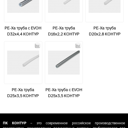
PE-Xa труба с EVOH
PE-Xa труба
PE-Xa труба
D32х4,4 КОНТУР
D16х2,2 КОНТУР
D20х2,8 КОНТУР
50м
200м
100м
PE-Xa труба
PE-Xa труба с EVOH
D25х3,5 КОНТУР
D25х3,5 КОНТУР
50м
100м
ПК КОНТУР
– это современное российское производственное