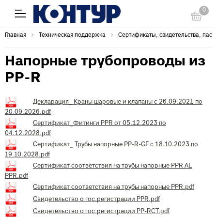
0
Главная
Техническая поддержка
Сертификаты, свидетельства, пасп
Напорные трубопроводы из
PP-R
Декларация_ Краны шаровые и клапаны с 26.09.2021 по
20.09.2026.pdf
Сертификат_Фитинги PPR от 05.12.2023 по
04.12.2028.pdf
Сертификат_ Трубы напорные PP-R-GF с 18.10.2023 по
19.10.2028.pdf
Сертификат соответствия на трубы напорные PPR AL
PPR.pdf
Сертификат соответствия на трубы напорные PPR.pdf
Свидетельство о гос.регистрации PPR.pdf
Свидетельство о гос.регистрации PP-RCT.pdf