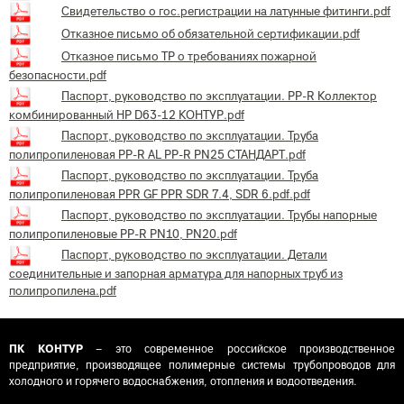
Свидетельство о гос.регистрации на латунные фитинги.pdf
Отказное письмо об обязательной сертификации.pdf
Отказное письмо ТР о требованиях пожарной
безопасности.pdf
Паспорт, руководство по эксплуатации. PP-R Коллектор
комбинированный НР D63-12 КОНТУР.pdf
Паспорт, руководство по эксплуатации. Труба
полипропиленовая PP-R AL PP-R PN25 СТАНДАРТ.pdf
Паспорт, руководство по эксплуатации. Труба
полипропиленовая PPR GF PPR SDR 7.4, SDR 6.pdf.pdf
Паспорт, руководство по эксплуатации. Трубы напорные
полипропиленовые PP-R PN10, PN20.pdf
Паспорт, руководство по эксплуатации. Детали
соединительные и запорная арматура для напорных труб из
полипропилена.pdf
ПК КОНТУР
– это современное российское производственное
предприятие, производящее полимерные системы трубопроводов для
холодного и горячего водоснабжения, отопления и водоотведения.