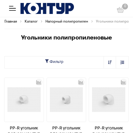
0
Главная
Каталог
Напорный полипропилен
Угольники полипроп
Угольники полипропиленовые
Фильтр
PP-R угольник
PP-R угольник
PP-R угольник