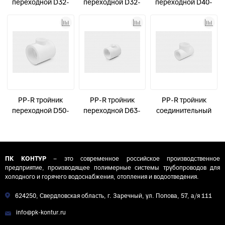
переходной D32-
переходной D32-
переходной D40-
25-20 КОНТУР
25-32 КОНТУР
25-40 КОНТУР
PP-R тройник
PP-R тройник
PP-R тройник
переходной D50-
переходной D63-
соединительный
25-50 КОНТУР
25-63 КОНТУР
D25 КОНТУР
ПК КОНТУР
– это современное российское производственное
предприятие, производящее полимерные системы трубопроводов для
холодного и горячего водоснабжения, отопления и водоотведения.
624250, Свердловская область, г. Заречный, ул. Попова, 57, а/я 111
info@pk-kontur.ru