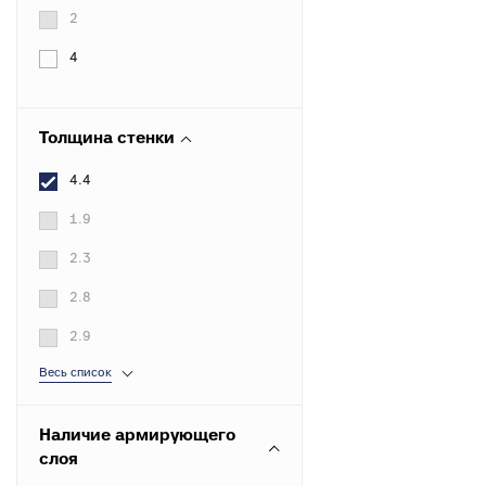
к
Вентиля полипропиленовые
2
М
к
4
Крепеж
Толщина стенки
Хомуты металлические
4.4
1.9
2.3
2.8
2.9
Весь список
Наличие армирующего
слоя