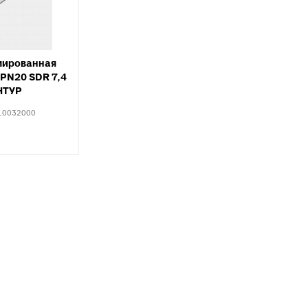
Тройники для PE
тводы с выходом для
Специальные фит
нутренней канализации
PEX, PERT
рестовины для внутренней
Комплектующие д
анализации
мированная
пола
PN20 SDR 7,4
пециальные фитинги для
НТУР
нутренней канализации
10032000
ереходы для внутренней
анализации
уфты для наружной
анализации
пециальные фитинги для
аружной канализации
тводы для наружной
анализации
ройники для наружной
анализации
рестовины для внешней