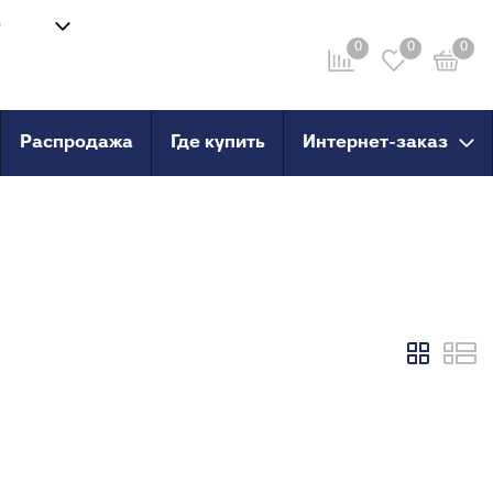
8
Войти
-58
0
0
0
Личный кабинет
ru
Распродажа
Где купить
Интернет-заказ
провод
Инструмент
анные
Сварочные аппараты и
комплектующие
о пола
Ножницы для труб
Инструмент для сшитого
PERT
полиэтилена
PERT с
X, PERT
X, PERT с