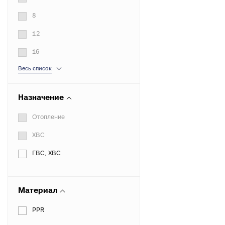
8
12
16
Весь список
Назначение
Отопление
ХВС
ГВС, ХВС
Материал
PPR