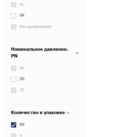
AL
GF
Без армирования
Номинальное давление,
PN
10
20
25
Количество в упаковке
60
4