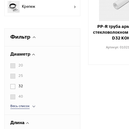
разъемные
О
Крепеж
в
Угольники
полипропиленовые
К
к
PP-R труба ар
Угольники
стекловолокном 
полипропиленовые
С
Фильтр
D32 КО
комбинированные
в
Артикул:
0102
Тройники полипропиленовые
П
Диаметр
к
Тройники полипропиленовые
комбинированные
М
20
к
Фитинги полипропиленовые
25
специальные
С
н
Полипропиленовые шаровые
32
краны
О
40
к
Полипропиленовые шаровые
Весь список
краны комбинированные
Т
к
Полипропиленовая запорная
арматура для радиаторов
К
Длина