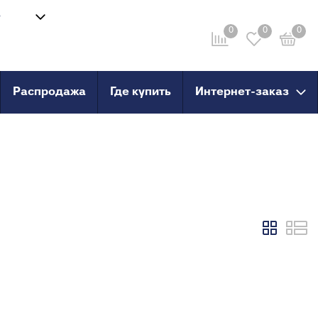
8
Войти
-58
0
0
0
Личный кабинет
ru
Распродажа
Где купить
Интернет-заказ
провод
Инструмент
анные
Сварочные аппараты и
комплектующие
о пола
Ножницы для труб
Инструмент для сшитого
PERT
полиэтилена
PERT с
X, PERT
X, PERT с