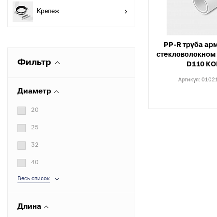
разъемные
О
Крепеж
в
Угольники
полипропиленовые
К
к
PP-R труба ар
Угольники
стекловолокном 
полипропиленовые
С
Фильтр
D110 КО
комбинированные
в
Артикул:
0102
Тройники полипропиленовые
П
Диаметр
к
Тройники полипропиленовые
комбинированные
М
20
к
Фитинги полипропиленовые
25
специальные
С
н
Полипропиленовые шаровые
32
краны
О
40
к
Полипропиленовые шаровые
Весь список
краны комбинированные
Т
к
Полипропиленовая запорная
арматура для радиаторов
Длина
К