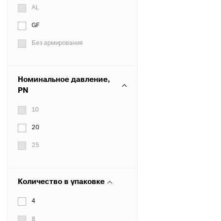
AL
GF
Без армирования
Номинальное давление,
PN
10
20
25
Количество в упаковке
4
8