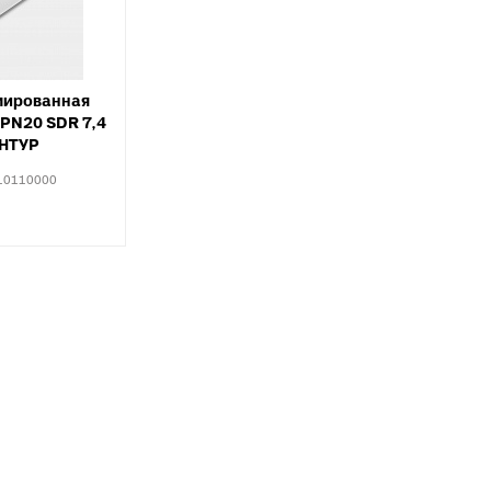
Тройники для PE
тводы с выходом для
Специальные фит
нутренней канализации
PEX, PERT
рестовины для внутренней
Комплектующие д
анализации
мированная
пола
PN20 SDR 7,4
пециальные фитинги для
НТУР
нутренней канализации
10110000
ереходы для внутренней
анализации
уфты для наружной
анализации
пециальные фитинги для
аружной канализации
тводы для наружной
анализации
ройники для наружной
анализации
рестовины для внешней