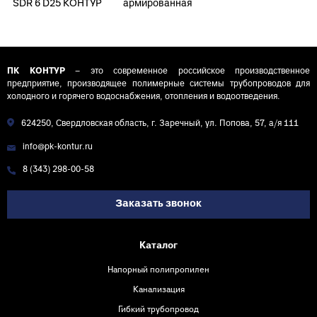
SDR 6 D25 КОНТУР
армированная
2м
стекловолокном
PN25 SDR 6 D25
КОНТУР 2м
ПК КОНТУР
– это современное российское производственное
предприятие, производящее полимерные системы трубопроводов для
холодного и горячего водоснабжения, отопления и водоотведения.
624250, Свердловская область, г. Заречный, ул. Попова, 57, а/я 111
info@pk-kontur.ru
8 (343) 298-00-58
Заказать звонок
Каталог
Напорный полипропилен
Канализация
Гибкий трубопровод