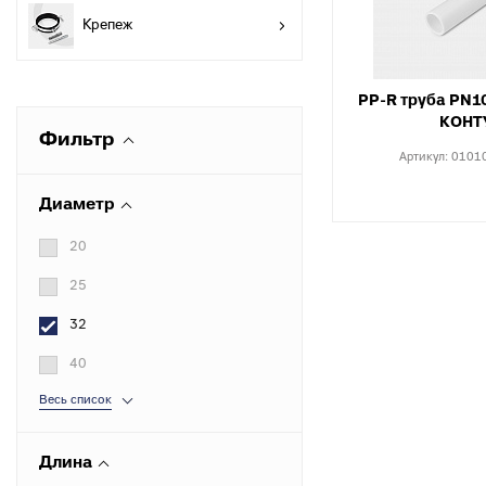
разъемные
О
Крепеж
в
Угольники
полипропиленовые
К
к
PP-R труба PN1
Угольники
КОНТ
полипропиленовые
С
Фильтр
комбинированные
в
Артикул:
0101
Тройники полипропиленовые
П
Диаметр
к
Тройники полипропиленовые
комбинированные
М
20
к
Фитинги полипропиленовые
25
специальные
С
н
Полипропиленовые шаровые
32
краны
О
40
к
Полипропиленовые шаровые
Весь список
краны комбинированные
Т
к
Полипропиленовая запорная
арматура для радиаторов
Длина
К