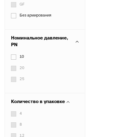
GF
Без армирования
Номинальное давление,
PN
10
20
25
Количество в упаковке
4
8
12