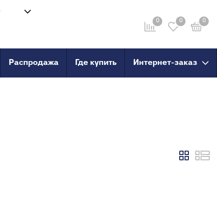
8
Войти
-58
0
0
0
Личный кабинет
ru
Распродажа
Где купить
Интернет-заказ
провод
Инструмент
анные
Сварочные аппараты и
комплектующие
о пола
Ножницы для труб
Инструмент для сшитого
PERT
полиэтилена
PERT с
X, PERT
X, PERT с