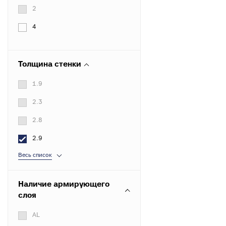
к
Вентиля полипропиленовые
2
М
к
4
Крепеж
Толщина стенки
Хомуты металлические
1.9
2.3
2.8
2.9
Весь список
Наличие армирующего
слоя
AL