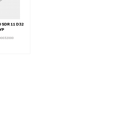
Тройники для PE
тводы с выходом для
Специальные фит
нутренней канализации
PEX, PERT
рестовины для внутренней
Комплектующие д
анализации
0 SDR 11 D32
пола
УР
пециальные фитинги для
нутренней канализации
00032000
ереходы для внутренней
анализации
уфты для наружной
анализации
пециальные фитинги для
аружной канализации
тводы для наружной
анализации
ройники для наружной
анализации
рестовины для внешней