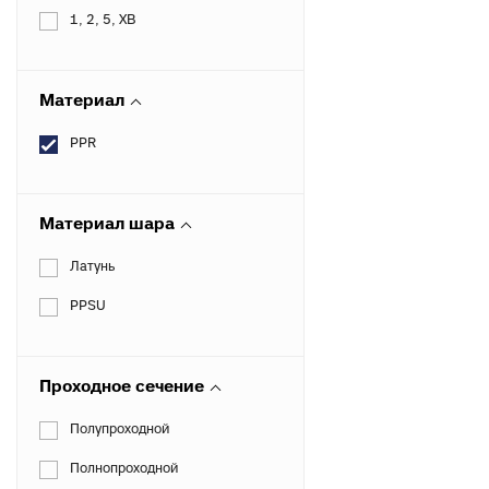
к
Вентиля полипропиленовые
1, 2, 5, ХВ
М
к
Материал
Крепеж
PPR
Хомуты металлические
Материал шара
Латунь
PPSU
Проходное сечение
Полупроходной
Полнопроходной