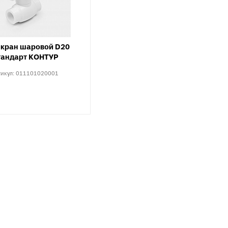
X, PERT
инги для
ля теплого
 кран шаровой D20
тандарт КОНТУР
тикул:
011101020001