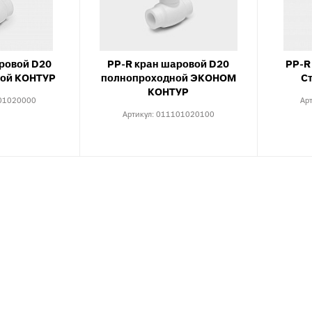
Тройники для PE
тводы с выходом для
Специальные фит
нутренней канализации
PEX, PERT
рестовины для внутренней
Комплектующие д
анализации
ровой D20
PP-R кран шаровой D20
PP-R
пола
ой КОНТУР
полнопроходной ЭКОНОМ
С
пециальные фитинги для
КОНТУР
нутренней канализации
01020000
Ар
Артикул:
011101020100
ереходы для внутренней
анализации
уфты для наружной
анализации
пециальные фитинги для
аружной канализации
тводы для наружной
анализации
ройники для наружной
анализации
рестовины для внешней