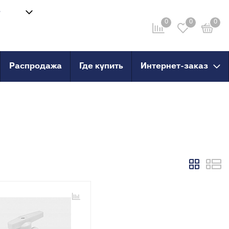
8
Войти
-58
0
0
0
Личный кабинет
ru
Распродажа
Где купить
Интернет-заказ
провод
Инструмент
анные
Сварочные аппараты и
комплектующие
о пола
Ножницы для труб
Инструмент для сшитого
PERT
полиэтилена
PERT с
X, PERT
X, PERT с