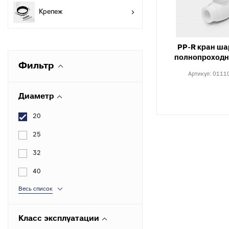
разъемные
О
Крепеж
в
Угольники
полипропиленовые
К
к
PP-R кран ша
Угольники
полнопроходн
полипропиленовые
С
Фильтр
комбинированные
в
Артикул:
0111
Тройники полипропиленовые
П
Диаметр
к
Тройники полипропиленовые
комбинированные
М
20
к
Фитинги полипропиленовые
25
специальные
С
н
Полипропиленовые шаровые
32
краны
О
40
к
Полипропиленовые шаровые
Весь список
краны комбинированные
Т
к
Полипропиленовая запорная
арматура для радиаторов
К
Класс эксплуатации