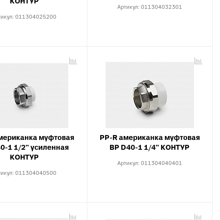
КОНТУР
Артикул:
011304032301
тикул:
011304025200
мериканка муфтовая
PP-R американка муфтовая
0-1 1/2" усиленная
ВР D40-1 1/4" КОНТУР
КОНТУР
Артикул:
011304040401
тикул:
011304040500