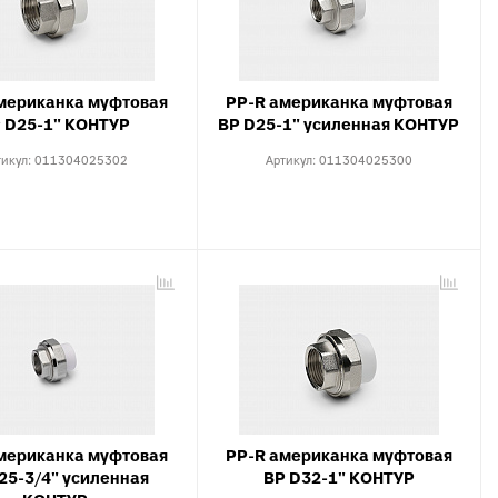
X, PERT
инги для
ля теплого
мериканка муфтовая
PP-R американка муфтовая
 D25-1" КОНТУР
ВР D25-1" усиленная КОНТУР
тикул:
011304025302
Артикул:
011304025300
мериканка муфтовая
PP-R американка муфтовая
25-3/4" усиленная
ВР D32-1" КОНТУР