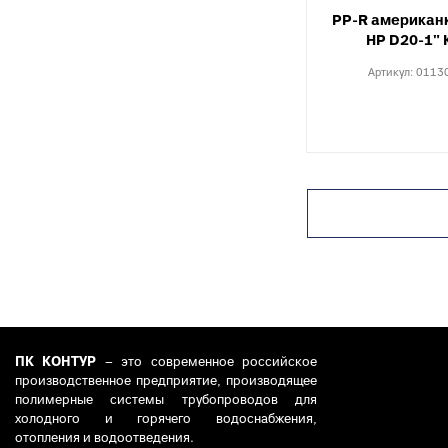
PP-R американ
НР D20-1"
Артикул:
0113
ПК КОНТУР
– это современное российское
производственное предприятие, производящее
полимерные системы трубопроводов для
холодного и горячего водоснабжения,
отопления и водоотведения.