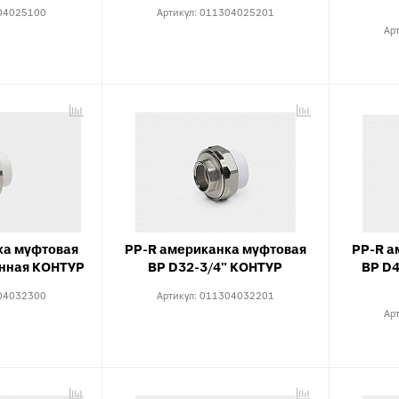
анализации
04025100
Артикул:
011304025201
атериалы для монтажа
Ар
анализации
ка муфтовая
PP-R американка муфтовая
PP-R а
енная КОНТУР
ВР D32-3/4" КОНТУР
ВР D4
04032300
Артикул:
011304032201
Ар