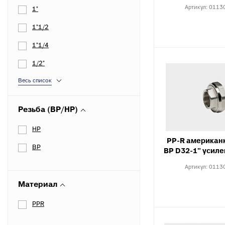
к
Вентиля полипропиленовые
Артикул:
0113
1"
М
к
1"1/2
1"1/4
Крепеж
1/2"
Хомуты металлические
Весь список
Резьба (ВР/НР)
НР
PP-R американ
ВР
ВР D32-1" усил
Артикул:
0113
Материал
PPR