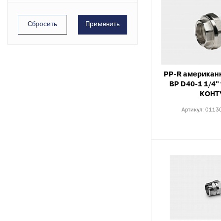
PP-R американ
ВР D40-1 1/4"
КОНТ
Артикул:
0113