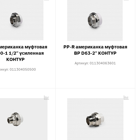
мериканка муфтовая
PP-R американка муфтовая
0-1 1/2" усиленная
ВР D63-2" КОНТУР
КОНТУР
Артикул:
011304063601
тикул:
011304050500