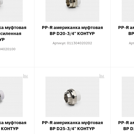
Тройники для PE
тводы с выходом для
Специальные фит
нутренней канализации
PEX, PERT
рестовины для внутренней
Комплектующие д
анализации
ка муфтовая
PP-R американка муфтовая
PP-R а
пола
усиленная
ВР D20-3/4" КОНТУР
ВР
пециальные фитинги для
УР
нутренней канализации
Артикул:
011304020202
Ар
04020100
ереходы для внутренней
анализации
уфты для наружной
анализации
пециальные фитинги для
аружной канализации
тводы для наружной
анализации
ройники для наружной
анализации
ка муфтовая
PP-R американка муфтовая
PP-R а
рестовины для внешней
" КОНТУР
ВР D25-3/4" КОНТУР
ВР D