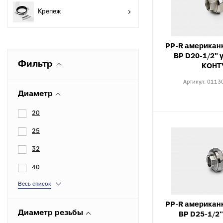
разъемные
О
Крепеж
в
Угольники
полипропиленовые
К
к
PP-R американ
Угольники
ВР D20-1/2" 
полипропиленовые
С
Фильтр
КОНТ
комбинированные
в
Артикул:
0113
Тройники полипропиленовые
П
Диаметр
к
Тройники полипропиленовые
комбинированные
М
20
к
Фитинги полипропиленовые
25
специальные
С
н
Полипропиленовые шаровые
32
краны
О
40
к
Полипропиленовые шаровые
Весь список
краны комбинированные
Т
к
Полипропиленовая запорная
PP-R американ
арматура для радиаторов
К
Диаметр резьбы
ВР D25-1/2