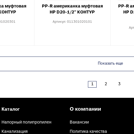
ка муфтовая
PP-R американка муфтовая
PP-R а
 КОНТУР
НР D20-1/2" КОНТУР
НР D
01020301
Артикул:
011301020101
Ар
Показать еще
1
2
3
О компании
Каталог
Напорный полипропилен
Вакансии
Канализация
Политика качества