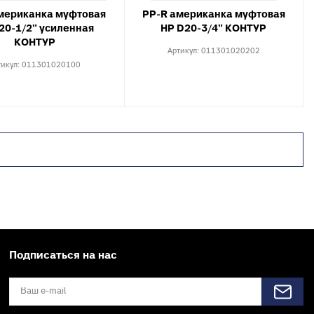
мериканка муфтовая
PP-R американка муфтовая
20-1/2" усиленная
НР D20-3/4" КОНТУР
КОНТУР
Артикул:
011301020202
тикул:
011301020100
Подписаться на нас