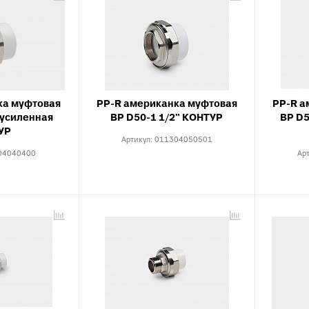
ка муфтовая
PP-R американка муфтовая
PP-R а
 усиленная
ВР D50-1 1/2" КОНТУР
ВР D5
УР
Артикул:
011304050501
04040400
Ар