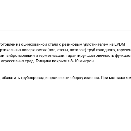
анализации
атериалы для монтажа
анализации
зготовлен из оцинкованной стали с резиновым уплотнителем из EPDM
тикальных поверхностях (пол, стены, потолок) труб холодного, горяче
ции, виброизоляции и герметизации, гарантируя долговечность функци
и агрессивных сред. Толщина покрытия 8-10 микрон
, обхватить трубопровод и произвести сборку изделия. При монтаже х