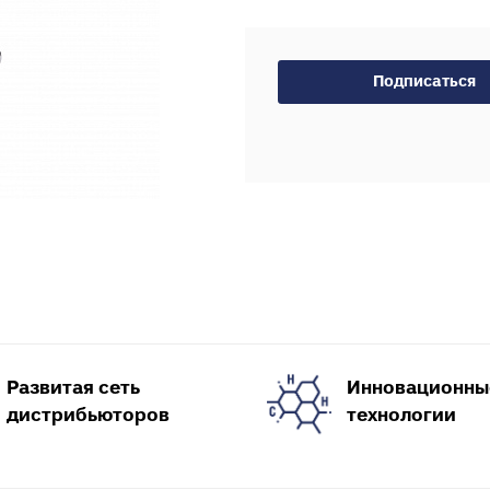
Тройники для PE
тводы с выходом для
Специальные фит
нутренней канализации
PEX, PERT
рестовины для внутренней
Подписаться
Комплектующие д
анализации
пола
пециальные фитинги для
нутренней канализации
ереходы для внутренней
анализации
уфты для наружной
анализации
пециальные фитинги для
аружной канализации
тводы для наружной
анализации
Развитая сеть
Инновационны
ройники для наружной
дистрибьюторов
технологии
анализации
рестовины для внешней