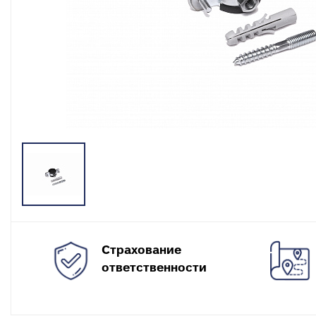
разъемные
О
в
Угольники
полипропиленовые
К
к
Угольники
полипропиленовые
С
комбинированные
в
Тройники полипропиленовые
П
к
Тройники полипропиленовые
комбинированные
М
к
Фитинги полипропиленовые
специальные
С
н
Полипропиленовые шаровые
краны
О
к
Полипропиленовые шаровые
Страхование
краны комбинированные
Т
ответственности
к
Полипропиленовая запорная
арматура для радиаторов
К