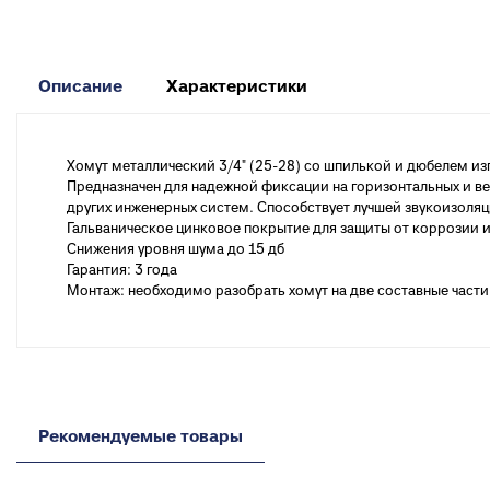
к
Вентиля полипропиленовые
М
к
Описание
Характеристики
Крепеж
Хомуты металлические
Хомут металлический 3/4" (25-28) со шпилькой и дюбелем и
Предназначен для надежной фиксации на горизонтальных и вер
других инженерных систем. Способствует лучшей звукоизоля
Гальваническое цинковое покрытие для защиты от коррозии 
Снижения уровня шума до 15 дб
Гарантия: 3 года
Монтаж: необходимо разобрать хомут на две составные части
Рекомендуемые товары