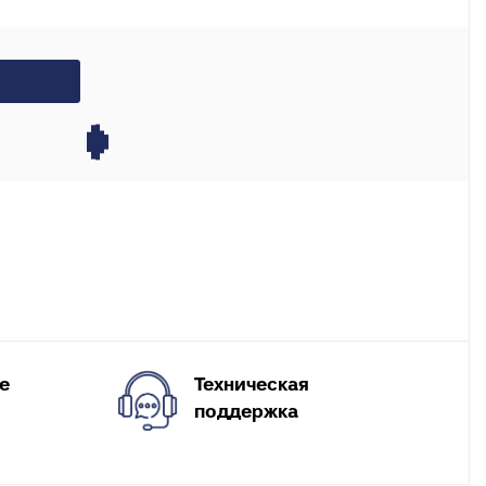
X, PERT
инги для
ля теплого
Техническая
е
поддержка