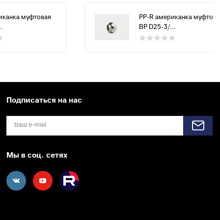
иканка муфтовая
PP-R американка муфтова
.
ВР D25-3/...
Подписаться на нас
Мы в соц. сетях