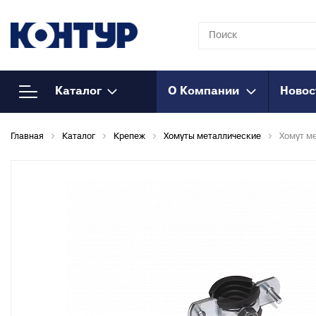
Каталог
О Компании
Новос
Напорный
К
Главная
Каталог
Крепеж
Хомуты металлические
Хомут м
полипропилен
Т
к
Полипропиленовые трубы
Т
Муфты полипропиленовые
к
Муфты полипропиленовые
М
комбинированные
к
Муфты полипропиленовые
Т
комбинированные
к
разъемные
О
Соединения
к
полипропиленовые