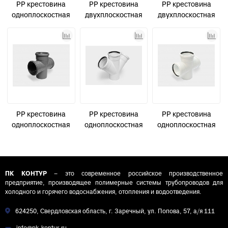
PP крестовина
PP крестовина
PP крестовина
одноплоскостная
двухплоскостная
двухплоскостная
канализационная
канализационная
канализационная
D110х110х110/45°
D110х110х110/90°
малошумная
СТАНДАРТ
СТАНДАРТ КОНТУР
D110х110х110/90°
УЮТ КОНТУР
PP крестовина
PP крестовина
PP крестовина
одноплоскостная
одноплоскостная
одноплоскостная
канализационная
канализационная
канализационная
D110х110х110/90°
малошумная
малошумная
СТАНДАРТ КОНТУР
D110х110х110/45°
D110х110х110/90°
УЮТ
УЮТ КОНТУР
ПК КОНТУР
– это современное российское производственное
предприятие, производящее полимерные системы трубопроводов для
холодного и горячего водоснабжения, отопления и водоотведения.
624250, Свердловская область, г. Заречный, ул. Попова, 57, а/я 111