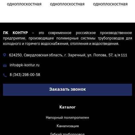
одноплоскостная
одноплоскостная
одноплоскостная
канализационная
канализационная
канализационная
малошумная
малошумная
малошумная
D110х50х50/90°
D50х50х50/45° УЮТ
D50х50х50/90° УЮТ
УЮТ КОНТУР
Контур-Р
Контур-Р
ПК КОНТУР
– это современное российское производственное
предприятие, производящее полимерные системы трубопроводов для
холодного и горячего водоснабжения, отопления и водоотведения.
624250, Свердловская область, г. Заречный, ул. Попова, 57, а/я 111
info@pk-kontur.ru
8 (343) 298-00-58
Заказать звонок
Каталог
Напорный полипропилен
Канализация
Гибкий трубопровод