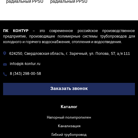
радиальный PPSU
радиальный PPSU
соединительный
соединительный
D16 (2,2) Контур-И
D20 (2,8) Контур-И
ПК КОНТУР
– это современное российское производственное
предприятие, производящее полимерные системы трубопроводов для
холодного и горячего водоснабжения, отопления и водоотведения.
624250, Свердловская область, г. Заречный, ул. Попова, 57, а/я 111
info@pk-kontur.ru
8 (343) 298-00-58
Заказать звонок
Каталог
Напорный полипропилен
Канализация
Гибкий трубопровод