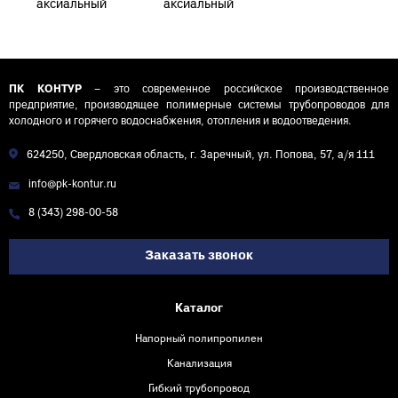
аксиальный
аксиальный
латунный
латунный
переходной D20
переходной D20
(2,8) - 25 (3,5) - 20
(2,8) - 25 (3,5) - 16
(2,8)
(2,2)
ПК КОНТУР
– это современное российское производственное
предприятие, производящее полимерные системы трубопроводов для
холодного и горячего водоснабжения, отопления и водоотведения.
624250, Свердловская область, г. Заречный, ул. Попова, 57, а/я 111
info@pk-kontur.ru
8 (343) 298-00-58
Заказать звонок
Каталог
Напорный полипропилен
Канализация
Гибкий трубопровод