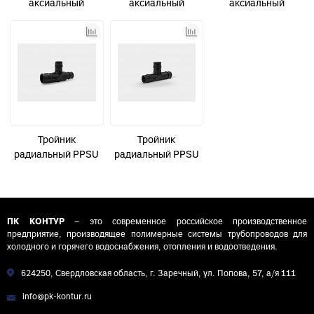
аксиальный
аксиальный
аксиальный
латунный
латунный
латунный
переходной D20
переходной D25
соединительный
(2,8) - 16 (2,2) - 16
(3,5) - 16 (2,2) - 16
D16 (2,2) Контур-И
(2,2) Контур-И
(2,2)
Тройник
Тройник
радиальный PPSU
радиальный PPSU
переходной D20
соединительный
(2,8) - 16 (2,2) - 16
D16 (2,2) Контур-И
(2,2) Контур-И
ПК КОНТУР
– это современное российское производственное
предприятие, производящее полимерные системы трубопроводов для
холодного и горячего водоснабжения, отопления и водоотведения.
624250, Свердловская область, г. Заречный, ул. Попова, 57, а/я 111
info@pk-kontur.ru