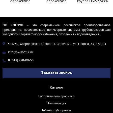
евроконус с
евроконус с
группа D32-3/4"х4
накидной гайкой
накидной гайкой
КОНТУР
D16 (2,0) - 3/4"
D20 (2,0) - 3/4"
Контур-И
Контур-И
ПК КОНТУР
– это современное российское производственное
предприятие, производящее полимерные системы трубопроводов для
холодного и горячего водоснабжения, отопления и водоотведения.
624250, Свердловская область, г. Заречный, ул. Попова, 57, а/я 111
info@pk-kontur.ru
8 (343) 298-00-58
Заказать звонок
Каталог
Напорный полипропилен
Канализация
Гибкий трубопровод