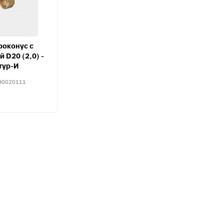
Тройники для PE
тводы с выходом для
Специальные фит
нутренней канализации
PEX, PERT
рестовины для внутренней
Комплектующие д
анализации
роконус с
пола
 D20 (2,0) -
пециальные фитинги для
тур-И
нутренней канализации
90020111
ереходы для внутренней
анализации
уфты для наружной
анализации
пециальные фитинги для
аружной канализации
тводы для наружной
анализации
ройники для наружной
анализации
рестовины для внешней