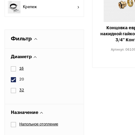
разъемные
О
Крепеж
в
Угольники
полипропиленовые
К
к
Концовка ев
Угольники
накидной гайкой
полипропиленовые
С
Фильтр
3/4" Кон
комбинированные
в
Артикул:
0610
Тройники полипропиленовые
П
Диаметр
к
Тройники полипропиленовые
комбинированные
М
16
к
Фитинги полипропиленовые
20
специальные
С
н
Полипропиленовые шаровые
32
краны
О
к
Полипропиленовые шаровые
краны комбинированные
Назначение
Т
к
Полипропиленовая запорная
Напольное отопление
арматура для радиаторов
К