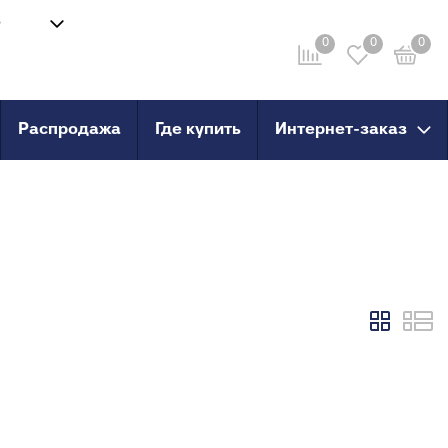
8
Войти
-58
0
0
0
Личный кабинет
ru
Распродажа
Где купить
Интернет-заказ
провод
Инструмент
анные
Сварочные аппараты и
комплектующие
о пола
Ножницы для труб
Инструмент для сшитого
PERT
полиэтилена
PERT с
X, PERT
X, PERT с