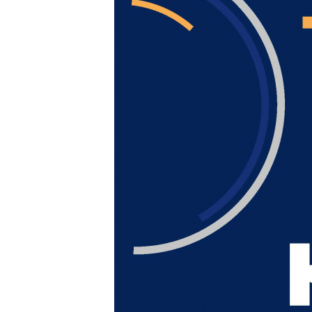
к
Вентиля полипропиленовые
М
к
Крепеж
Хомуты металлические