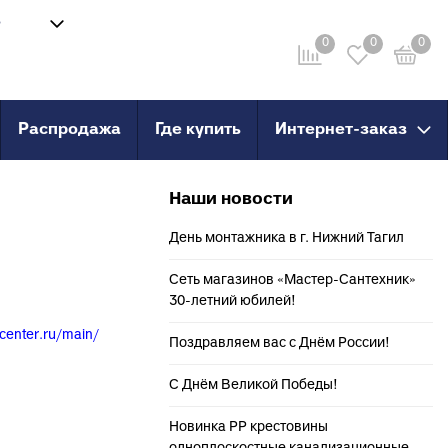
8
Войти
-58
0
0
0
Личный кабинет
ru
Распродажа
Где купить
Интернет-заказ
провод
Инструмент
Наши новости
анные
Сварочные аппараты и
комплектующие
День монтажника в г. Нижний Тагил
о пола
Ножницы для труб
Сеть магазинов «Мастер-Сантехник»
Инструмент для сшитого
PERT
30-летний юбилей!
полиэтилена
PERT с
center.ru/main/
Поздравляем вас с Днём России!
X, PERT
С Днём Великой Победы!
X, PERT с
Новинка PP крестовины