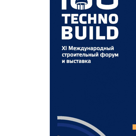
разъемные
О
в
Угольники
полипропиленовые
К
к
Угольники
полипропиленовые
С
комбинированные
в
Тройники полипропиленовые
П
к
Тройники полипропиленовые
комбинированные
М
к
Фитинги полипропиленовые
специальные
С
н
Полипропиленовые шаровые
краны
О
к
Полипропиленовые шаровые
краны комбинированные
Т
к
Полипропиленовая запорная
арматура для радиаторов
К