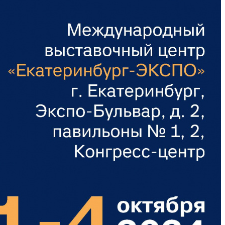
Тройники для PE
тводы с выходом для
Специальные фит
нутренней канализации
PEX, PERT
рестовины для внутренней
Комплектующие д
анализации
пола
пециальные фитинги для
нутренней канализации
ереходы для внутренней
анализации
уфты для наружной
анализации
пециальные фитинги для
аружной канализации
тводы для наружной
анализации
ройники для наружной
анализации
рестовины для внешней