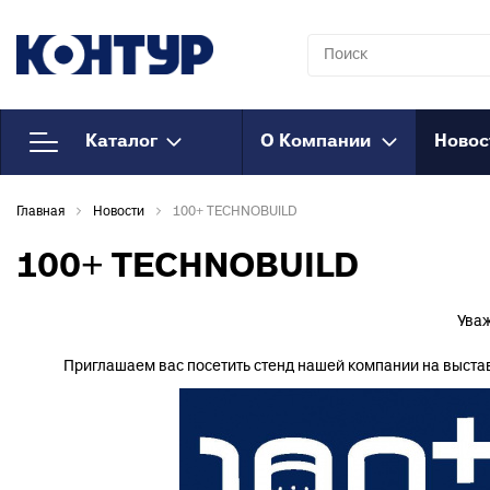
Каталог
О Компании
Новос
Напорный
К
Главная
Новости
100+ TECHNOBUILD
полипропилен
Т
к
Полипропиленовые трубы
100+ TECHNOBUILD
Т
Муфты полипропиленовые
к
Муфты полипропиленовые
Уваж
М
комбинированные
Приглашаем вас посетить стенд нашей компании на выста
к
Муфты полипропиленовые
Т
комбинированные
к
разъемные
О
Соединения
к
полипропиленовые