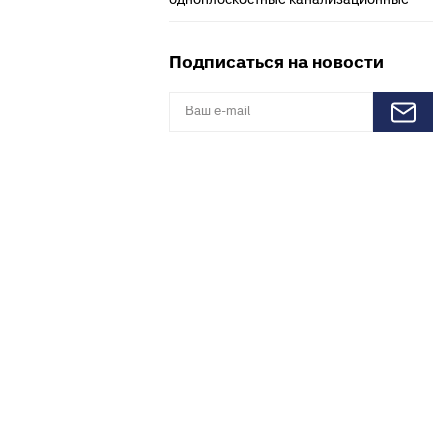
одноплоскостные канализационные
X, PERT
инги для
Подписаться на новости
ля теплого