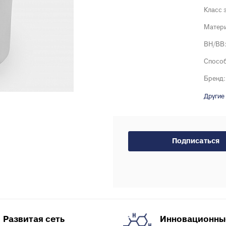
Тройники для PE
тводы с выходом для
Класс 
Специальные фит
нутренней канализации
Матери
PEX, PERT
рестовины для внутренней
ВН/ВВ
Комплектующие д
анализации
пола
пециальные фитинги для
Способ
нутренней канализации
Бренд:
ереходы для внутренней
Другие
анализации
уфты для наружной
анализации
пециальные фитинги для
Подписаться
аружной канализации
тводы для наружной
анализации
ройники для наружной
анализации
рестовины для внешней
Развитая сеть
Инновационны