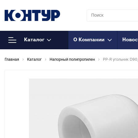
Каталог
О Компании
Новос
Напорный
К
Главная
Каталог
Напорный полипропилен
PP-R угольник D9
полипропилен
Т
к
Полипропиленовые трубы
Т
Муфты полипропиленовые
к
Муфты полипропиленовые
М
комбинированные
к
Муфты полипропиленовые
Т
комбинированные
к
разъемные
О
Соединения
к
полипропиленовые