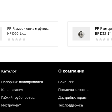
PP-R американка муфтовая
PP-R амер
НР D20-1/...
ВР D32-1"..
О компании
Каталог
Напорный полипропилен
Вакансии
Канализация
Политика качества
Гибкий трубопровод
Дистрибьюторам
Инструмент
Тех.поддержка