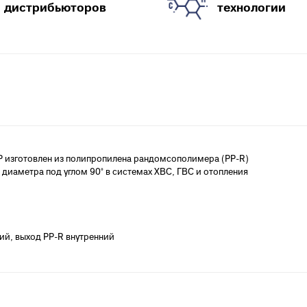
анализации
дистрибьюторов
технологии
атериалы для монтажа
анализации
 изготовлен из полипропилена рандомсополимера (PP-R)
диаметра под углом 90° в системах ХВС, ГВС и отопления
ний, выход PP-R внутренний