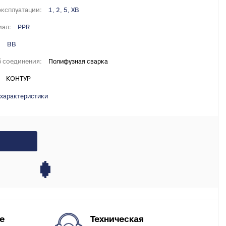
X, PERT
эксплуатации:
1, 2, 5, ХВ
инги для
ал:
PPR
:
ВВ
ля теплого
 соединения:
Полифузная сварка
КОНТУР
 характеристики
Техническая
е