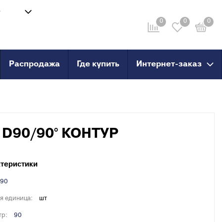
8
Войти
-58
0
0
0
Личный кабинет
ru
Распродажа
Где купить
Интернет-заказ
провод
Инструмент
анные
Сварочные аппараты и
комплектующие
о пола
Ножницы для труб
 D90/90° КОНТУР
Инструмент для сшитого
PERT
полиэтилена
PERT с
теристики
90
X, PERT
я единица:
шт
X, PERT с
тр:
90