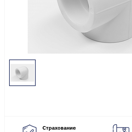
разъемные
О
в
Угольники
полипропиленовые
К
к
Угольники
полипропиленовые
С
комбинированные
в
Тройники полипропиленовые
П
к
Тройники полипропиленовые
комбинированные
М
к
Фитинги полипропиленовые
специальные
С
н
Полипропиленовые шаровые
краны
О
к
Полипропиленовые шаровые
краны комбинированные
Т
к
Полипропиленовая запорная
арматура для радиаторов
К
Страхование