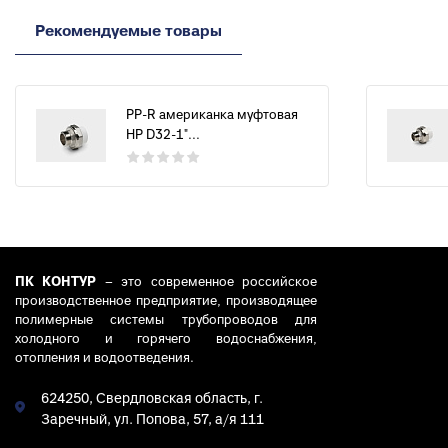
Рекомендуемые товары
PP-R американка муфтовая
НР D32-1"...
ПК КОНТУР
– это современное российское
производственное предприятие, производящее
полимерные системы трубопроводов для
холодного и горячего водоснабжения,
отопления и водоотведения.
624250, Свердловская область, г.
Заречный, ул. Попова, 57, а/я 111