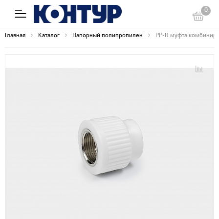
0
Главная
Каталог
Напорный полипропилен
PP-R муфта комбиниро