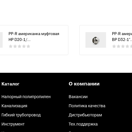
PP-R американка муфтовая
PP-R амер
НР D20-1/...
ВР D32-1"..
О компании
Каталог
Напорный полипропилен
Вакансии
Канализация
Политика качества
Гибкий трубопровод
Дистрибьюторам
Инструмент
Тех.поддержка