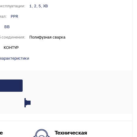
X, PERT
эксплуатации:
1, 2, 5, ХВ
инги для
ал:
PPR
:
ВВ
ля теплого
 соединения:
Полифузная сварка
КОНТУР
 характеристики
Техническая
е