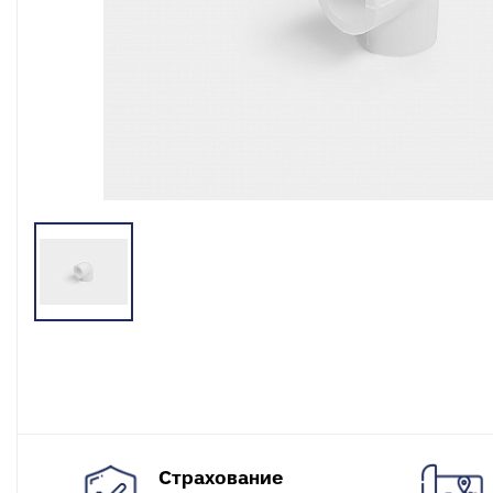
разъемные
О
в
Угольники
полипропиленовые
К
к
Угольники
полипропиленовые
С
комбинированные
в
Тройники полипропиленовые
П
к
Тройники полипропиленовые
комбинированные
М
к
Фитинги полипропиленовые
специальные
С
н
Полипропиленовые шаровые
краны
О
к
Полипропиленовые шаровые
краны комбинированные
Т
к
Полипропиленовая запорная
арматура для радиаторов
К
Страхование