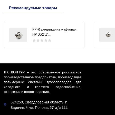
Рекомендуемые товары
PP-R американка муфтовая
НР D32-1"...
ПК КОНТУР
– это современное российское
производственное предприятие, производящее
полимерные системы трубопроводов для
холодного и горячего водоснабжения,
отопления и водоотведения.
624250, Свердловская область, г.
Заречный, ул. Попова, 57, а/я 111