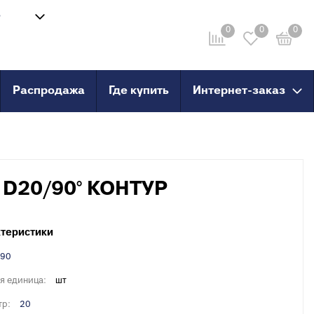
8
Войти
-58
0
0
0
Личный кабинет
ru
Распродажа
Где купить
Интернет-заказ
провод
Инструмент
анные
Сварочные аппараты и
комплектующие
о пола
Ножницы для труб
 D20/90° КОНТУР
Инструмент для сшитого
PERT
полиэтилена
PERT с
теристики
90
X, PERT
я единица:
шт
X, PERT с
тр:
20