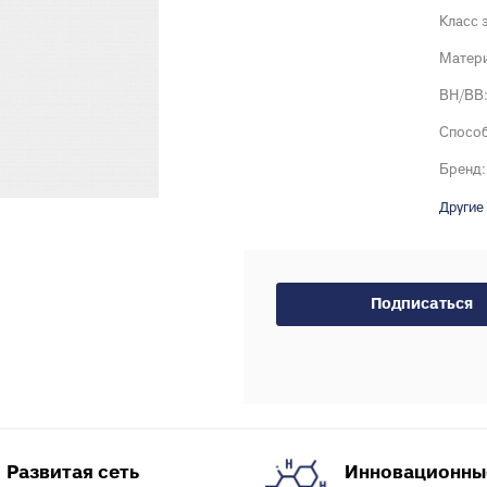
Тройники для PE
тводы с выходом для
Класс 
Специальные фит
нутренней канализации
Матери
PEX, PERT
рестовины для внутренней
ВН/ВВ
Комплектующие д
анализации
пола
пециальные фитинги для
Способ
нутренней канализации
Бренд:
ереходы для внутренней
Другие
анализации
уфты для наружной
анализации
пециальные фитинги для
Подписаться
аружной канализации
тводы для наружной
анализации
ройники для наружной
анализации
рестовины для внешней
Развитая сеть
Инновационны