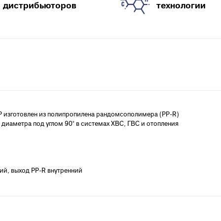
анализации
дистрибьюторов
технологии
атериалы для монтажа
анализации
 изготовлен из полипропилена рандомсополимера (PP-R)
диаметра под углом 90° в системах ХВС, ГВС и отопления
ний, выход PP-R внутренний