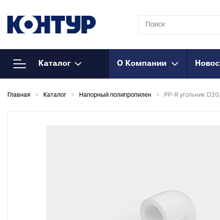
Каталог
О Компании
Новос
Напорный
К
Главная
Каталог
Напорный полипропилен
PP-R угольник D2
полипропилен
Т
к
Полипропиленовые трубы
Т
Муфты полипропиленовые
к
Муфты полипропиленовые
М
комбинированные
к
Муфты полипропиленовые
Т
комбинированные
к
разъемные
О
Соединения
к
полипропиленовые