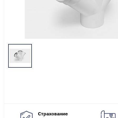
разъемные
О
в
Угольники
полипропиленовые
К
к
Угольники
полипропиленовые
С
комбинированные
в
Тройники полипропиленовые
П
к
Тройники полипропиленовые
комбинированные
М
к
Фитинги полипропиленовые
специальные
С
н
Полипропиленовые шаровые
краны
О
к
Полипропиленовые шаровые
краны комбинированные
Т
к
Полипропиленовая запорная
арматура для радиаторов
К
Страхование