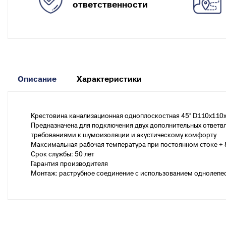
к
Вентиля полипропиленовые
ответственности
М
к
Крепеж
Хомуты металлические
Описание
Характеристики
Крестовина канализационная одноплоскостная 45° D110х110х
Предназначена для подключения двух дополнительных ответвл
требованиями к шумоизоляции и акустическому комфорту
Максимальная рабочая температура при постоянном стоке + 
Срок службы: 50 лет
Гарантия производителя
Монтаж: раструбное соединение с использованием однолепе