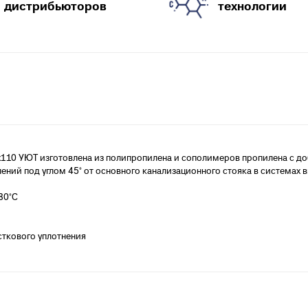
анализации
дистрибьюторов
технологии
атериалы для монтажа
анализации
110 УЮТ изготовлена из полипропилена и сополимеров пропилена с д
ений под углом 45° от основного канализационного стояка в системах 
80°С
сткового уплотнения