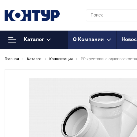
Каталог
О Компании
Новос
Напорный
К
Главная
Каталог
Канализация
PP крестовина одноплоскост
полипропилен
Т
к
Полипропиленовые трубы
Т
Муфты полипропиленовые
к
Муфты полипропиленовые
М
комбинированные
к
Муфты полипропиленовые
Т
комбинированные
к
разъемные
О
Соединения
к
полипропиленовые