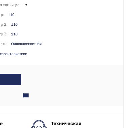
X, PERT
я единица:
шт
инги для
тр:
110
р 2:
110
ля теплого
р 3:
110
сть:
Одноплоскостная
 характеристики
Техническая
е