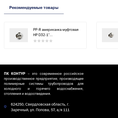
Рекомендуемые товары
PP-R американка муфтовая
НР D32-1"...
ПК КОНТУР
– это современное российское
производственное предприятие, производящее
полимерные системы трубопроводов для
холодного и горячего водоснабжения,
отопления и водоотведения.
624250, Свердловская область, г.
Заречный, ул. Попова, 57, а/я 111