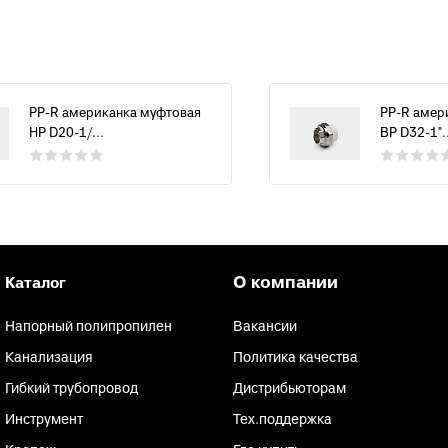
PP-R американка муфтовая
PP-R амер
НР D20-1/...
ВР D32-1"..
О компании
Каталог
Напорный полипропилен
Вакансии
Канализация
Политика качества
Гибкий трубопровод
Дистрибьюторам
Инструмент
Тех.поддержка