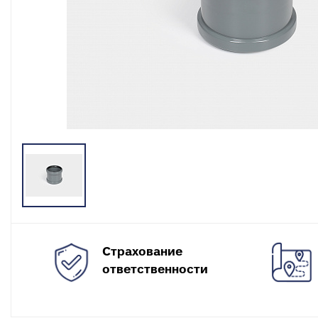
разъемные
О
в
Угольники
полипропиленовые
К
к
Угольники
полипропиленовые
С
комбинированные
в
Тройники полипропиленовые
П
к
Тройники полипропиленовые
комбинированные
М
к
Фитинги полипропиленовые
специальные
С
н
Полипропиленовые шаровые
краны
О
к
Полипропиленовые шаровые
Страхование
краны комбинированные
Т
ответственности
к
Полипропиленовая запорная
арматура для радиаторов
К