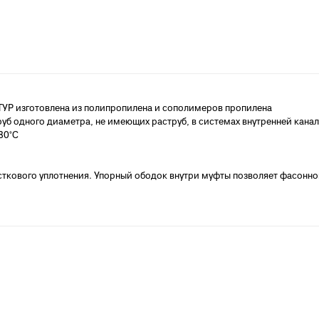
анализации
атериалы для монтажа
анализации
УР изготовлена из полипропилена и сополимеров пропилена
уб одного диаметра, не имеющих раструб, в системах внутренней кана
80°С
сткового уплотнения. Упорный ободок внутри муфты позволяет фасонн