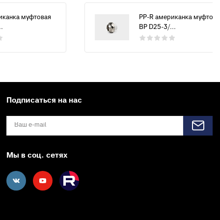
иканка муфтовая
PP-R американка муфтова
.
ВР D25-3/...
Подписаться на нас
Мы в соц. сетях