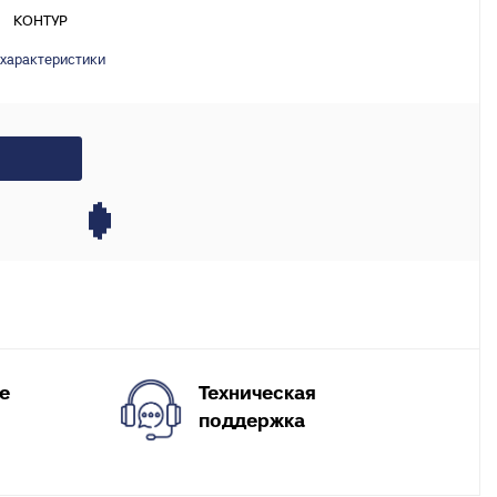
X, PERT
КОНТУР
инги для
 характеристики
ля теплого
Техническая
е
поддержка