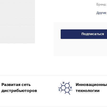
Тройники для PE
тводы с выходом для
Бренд:
Специальные фит
нутренней канализации
Другие
PEX, PERT
рестовины для внутренней
Комплектующие д
анализации
пола
пециальные фитинги для
нутренней канализации
Подписаться
ереходы для внутренней
анализации
уфты для наружной
анализации
пециальные фитинги для
аружной канализации
тводы для наружной
анализации
Развитая сеть
Инновационны
ройники для наружной
дистрибьюторов
технологии
анализации
рестовины для внешней