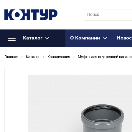
Каталог
О Компании
Новос
Напорный
К
Главная
Каталог
Канализация
Муфты для внутренней канали
полипропилен
Т
к
Полипропиленовые трубы
Т
Муфты полипропиленовые
к
Муфты полипропиленовые
М
комбинированные
к
Муфты полипропиленовые
Т
комбинированные
к
разъемные
О
Соединения
к
полипропиленовые