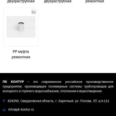
двухраструбная
двухраструбная
ремонтная
канализационная
канализационная
канализационная
малошумная D110
малошумная D50
малошумная D110
УЮТ КОНТУР
УЮТ КОНТУР
УЮТ КОНТУР
PP муфта
ремонтная
канализационная
малошумная D50
УЮТ КОНТУР
ПК КОНТУР
– это современное российское производственное
предприятие, производящее полимерные системы трубопроводов для
холодного и горячего водоснабжения, отопления и водоотведения.
624250, Свердловская область, г. Заречный, ул. Попова, 57, а/я 111
info@pk-kontur.ru