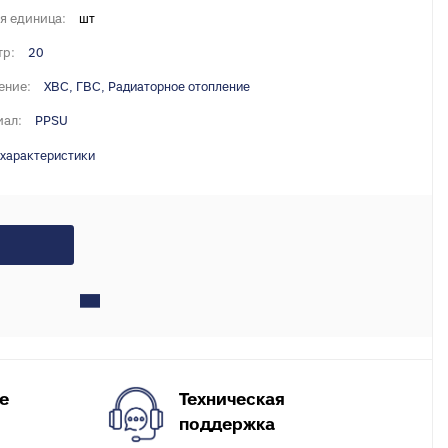
X, PERT
я единица:
шт
инги для
тр:
20
ение:
ХВС, ГВС, Радиаторное отопление
ля теплого
ал:
PPSU
 характеристики
Техническая
е
поддержка