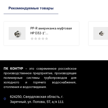
Рекомендуемые товары
PP-R американка муфтовая
НР D32-1"...
ПК КОНТУР
– это современное российское
производственное предприятие, производящее
полимерные системы трубопроводов для
холодного и горячего водоснабжения,
отопления и водоотведения.
624250, Свердловская область, г.
Заречный, ул. Попова, 57, а/я 111