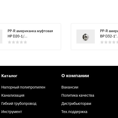
PP-R американка муфтовая
PP-R амер
НР D20-1/...
ВР D32-1"..
О компании
Каталог
Напорный полипропилен
Вакансии
Канализация
Политика качества
Гибкий трубопровод
Дистрибьюторам
Инструмент
Тех.поддержка