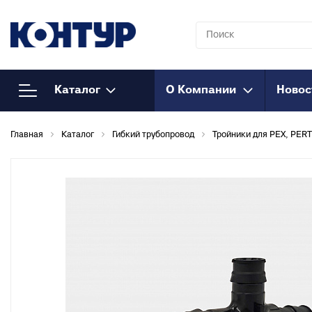
Каталог
О Компании
Новос
Напорный
К
Главная
Каталог
Гибкий трубопровод
Тройники для PEX, PERT
полипропилен
Т
к
Полипропиленовые трубы
Т
Муфты полипропиленовые
к
Муфты полипропиленовые
М
комбинированные
к
Муфты полипропиленовые
Т
комбинированные
к
разъемные
О
Соединения
к
полипропиленовые