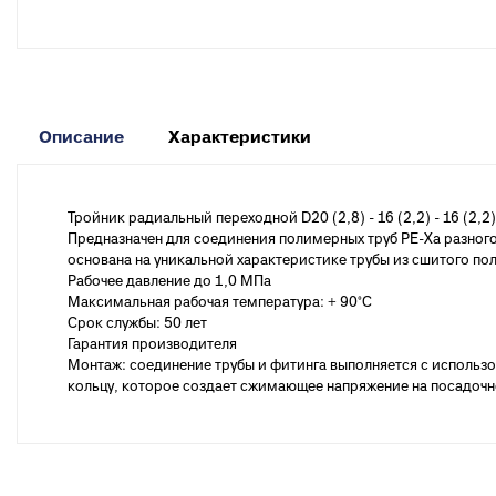
к
Вентиля полипропиленовые
М
к
Крепеж
Описание
Характеристики
Хомуты металлические
Тройник радиальный переходной D20 (2,8) - 16 (2,2) - 16 (2,
Предназначен для соединения полимерных труб PE-Xa разного
основана на уникальной характеристике трубы из сшитого п
Рабочее давление до 1,0 МПа
Максимальная рабочая температура: + 90°С
Срок службы: 50 лет
Гарантия производителя
Монтаж: соединение трубы и фитинга выполняется с использ
кольцу, которое создает сжимающее напряжение на посадоч