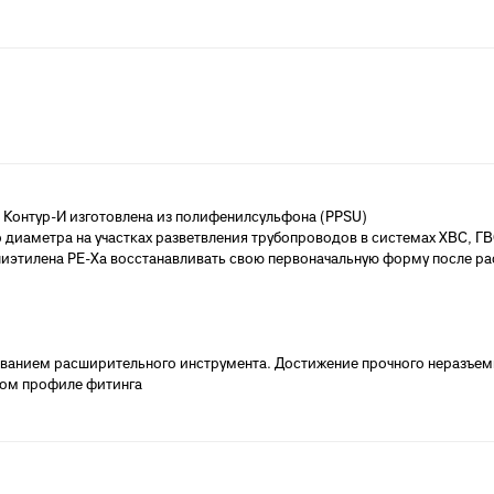
анализации
атериалы для монтажа
анализации
2) Контур-И изготовлена из полифенилсульфона (PPSU)
 диаметра на участках разветвления трубопроводов в системах ХВС, ГВ
олиэтилена PE-Xa восстанавливать свою первоначальную форму после р
ованием расширительного инструмента. Достижение прочного неразъем
ном профиле фитинга